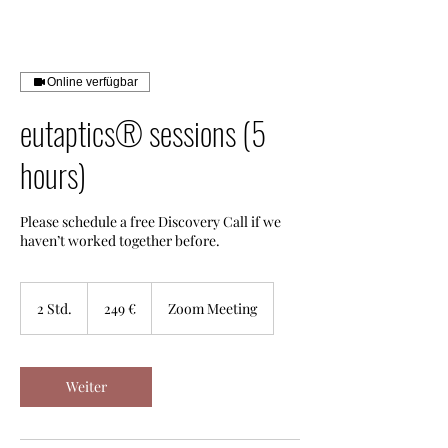
Online verfügbar
eutaptics® sessions (5
hours)
Please schedule a free Discovery Call if we
haven’t worked together before.
249
Euro
2 Std.
2
249 €
Zoom Meeting
S
t
d
.
Weiter