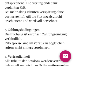
entsprechend. Die Sitzung endet zur
geplanten Zeit.
Bei mehr als 15 Minuten Verspätung ohne
vorherige Info gilt die Sitzung als „nicht
erschienen“ und wird voll berechnet.
3. Zahlungsbedingungen
Die Buchung ist erst nach Zahlungseingang
verbindlich.
Paketpreise sind im Voraus zu begleichen,
sofern nicht anders vereinbart.
4. Vertraulichkeit
Alle Inhalte der Sessions werden vertraulich
behandelt und nicht an Dritte weitergegeben.
5. Technische Voraussetzung (bei Online-
Coachings)
Bitte stelle sicher, dass du eine stabile
Internetverbindung, Kamera und Mikrofon
hast.
Technische Ausfälle auf Kundenseite, die die
Sitzung verhindern, gelten als verspätete